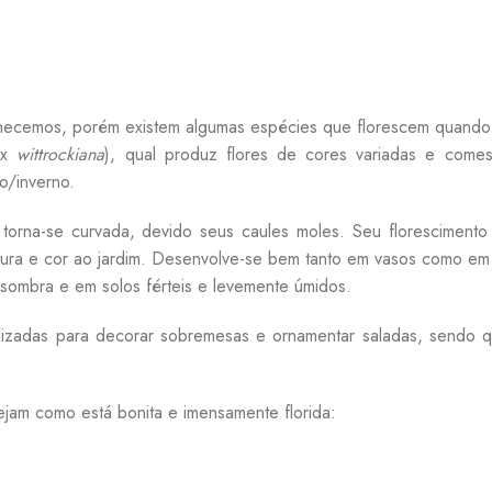
hecemos, porém existem algumas espécies que florescem quando o
x
wittrockiana
), qual produz flores de cores variadas e comes
o/inverno.
torna-se curvada, devido seus caules moles. Seu floresciment
ura e cor ao jardim. Desenvolve-se bem tanto em vasos como em ca
-sombra e em solos férteis e levemente úmidos.
utilizadas para decorar sobremesas e ornamentar saladas, send
ejam como está bonita e imensamente florida: