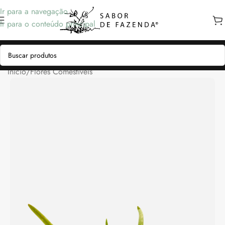
Ir para a navegação
Ir para o conteúdo principal
Início
/
Flores Comestíveis