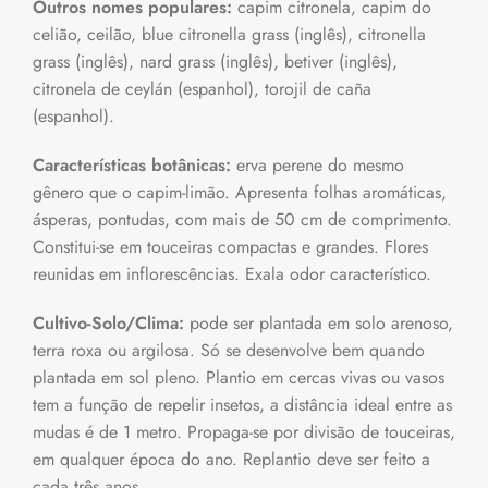
Outros nomes populares:
capim citronela, capim do
celião, ceilão, blue citronella grass (inglês), citronella
grass (inglês), nard grass (inglês), betiver (inglês),
citronela de ceylán (espanhol), torojil de caña
(espanhol).
Características botânicas:
erva perene do mesmo
gênero que o capim-limão. Apresenta folhas aromáticas,
ásperas, pontudas, com mais de 50 cm de comprimento.
Constitui-se em touceiras compactas e grandes. Flores
reunidas em inflorescências. Exala odor característico.
Cultivo-Solo/Clima:
pode ser plantada em solo arenoso,
terra roxa ou argilosa. Só se desenvolve bem quando
plantada em sol pleno. Plantio em cercas vivas ou vasos
tem a função de repelir insetos, a distância ideal entre as
mudas é de 1 metro. Propaga-se por divisão de touceiras,
em qualquer época do ano. Replantio deve ser feito a
cada três anos.