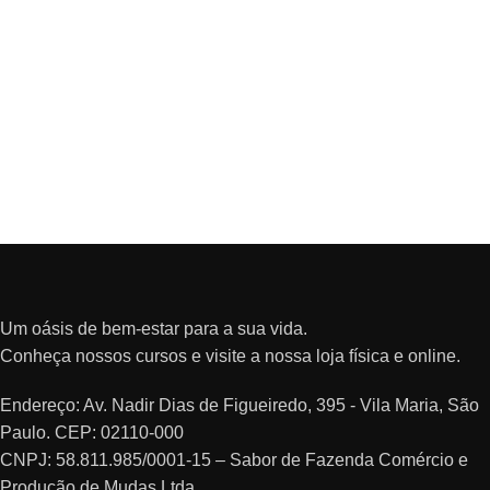
Um oásis de bem-estar para a sua vida.
Conheça nossos cursos e visite a nossa loja física e online.
Endereço: Av. Nadir Dias de Figueiredo, 395 - Vila Maria, São
Paulo. CEP: 02110-000
CNPJ: 58.811.985/0001-15 – Sabor de Fazenda Comércio e
Produção de Mudas Ltda.