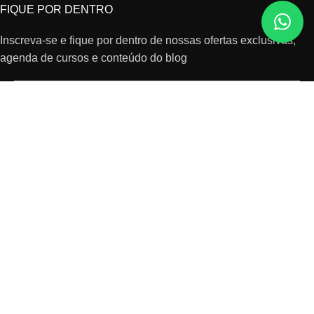
FIQUE POR DENTRO
Inscreva-se e fique por dentro de nossas ofertas exclusivas,
agenda de cursos e conteúdo do blog
Aceito receber promoção por e-mail
Increver-se
© 2026 Todos os direitos reservados
Design by
POLÍTICA DE PRIVACIDADE
TROCA, ENTREGA E DEVOLUÇÃO
FAQS
CONTATO