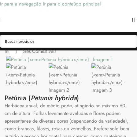
Ir para a navegação
Ir para o conteúdo principal
Início
/
Flores Comestíveis
Clique para ampliar
Petúnia (
Petunia hybrida
)
Herbácea anual, de médio porte, atingindo no máximo 60
cm de altura. Folhas levemente aveludas e flores podem
apresentar-se de diversas cores (dependendo da variedade),
como brancas, lilases, rosas ou vermelhas. Prefere solo bem
nutrido e espaço horizontal para crescer, como canteiros e