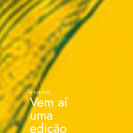
EVENTOS
Vem aí
uma
edição