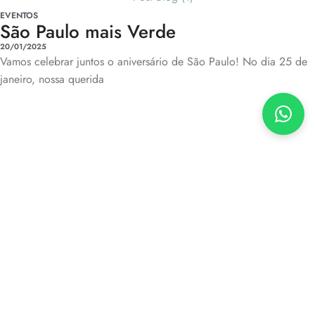
EVENTOS
São Paulo mais Verde
20/01/2025
Vamos celebrar juntos o aniversário de São Paulo! No dia 25 de
janeiro, nossa querida
SUSTENTABILIDADE
Limpeza Natural da Casa
O estilo de vida mais natural vai além das escolhas que fazemos
apenas para nosso corpo, ele engloba escolhas que
16/01/2025
Sem Comentários