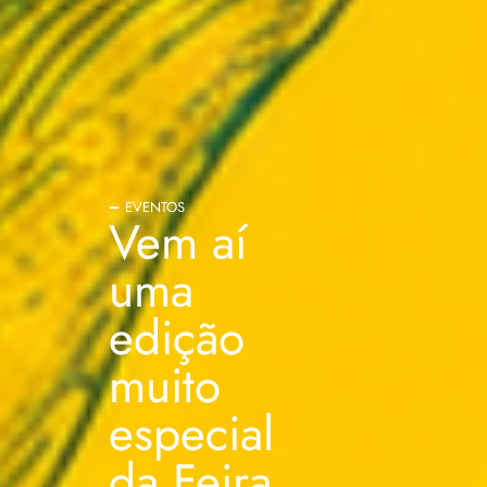
EVENTOS
Vem aí
uma
edição
muito
especial
da Feira