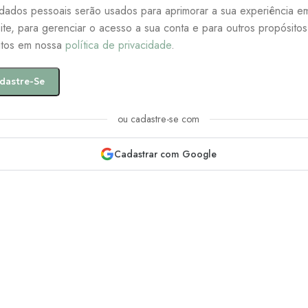
dados pessoais serão usados para aprimorar a sua experiência e
site, para gerenciar o acesso a sua conta e para outros propósito
itos em nossa
política de privacidade
.
dastre-Se
ou cadastre-se com
Cadastrar com Google