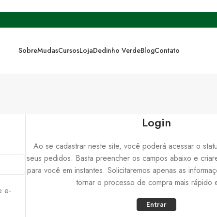
Sobre
Mudas
Cursos
Loja
Dedinho Verde
Blog
Contato
Login
Ao se cadastrar neste site, você poderá acessar o statu
seus pedidos. Basta preencher os campos abaixo e cria
para você em instantes. Solicitaremos apenas as informa
tornar o processo de compra mais rápido e 
e e-
Entrar