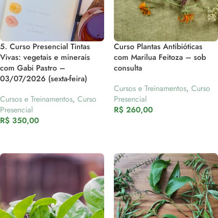
5. Curso Presencial Tintas
Curso Plantas Antibióticas
Vivas: vegetais e minerais
com Marilua Feitoza – sob
com Gabi Pastro –
consulta
03/07/2026 (sexta-feira)
Cursos e Treinamentos
,
Curso
Cursos e Treinamentos
,
Curso
Presencial
Presencial
R$
260,00
R$
350,00