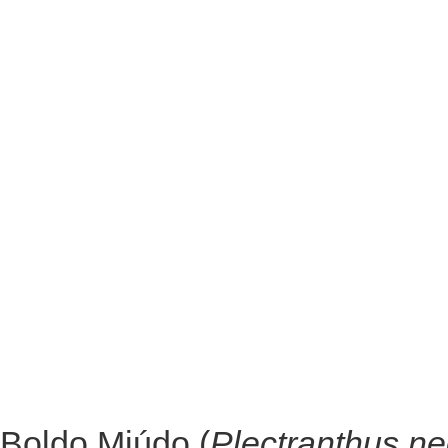
Boldo Miúdo (
Plectranthus ne