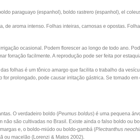
boldo paraguayo (espanhol), boldo rastrero (espanhol), el cole
a, de aroma intenso. Folhas inteiras, carnosas e opostas. Folha
rrigação ocasional. Podem florescer ao longo de todo ano. Pod
ar forração facilmente. A reprodução pode ser feita por estaqui
as folhas é um tônico amargo que facilita o trabalho da vesícul
 for prolongado, pode causar irritação gástrica. Se tomado em
ntas. O verdadeiro boldo (
Peumus boldus
) é uma pequena árvo
 não são cultivadas no Brasil. Existe ainda o falso boldo ou bo
e amargas e, o boldo-miúdo ou boldo-gambá (
Plectranthus neochi
ã ou macelão (Lorenzi & Matos 2002).