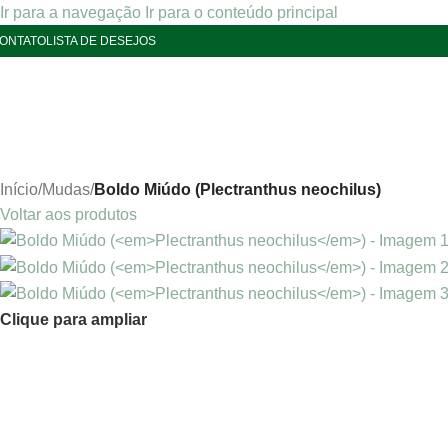
Ir para a navegação
Ir para o conteúdo principal
ONTATO
LISTA DE DESEJOS
Início
/
Mudas
/
Boldo Miúdo (Plectranthus neochilus)
Voltar aos produtos
Clique para ampliar