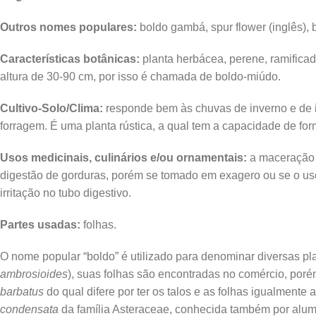
Outros nomes populares:
boldo gambá, spur flower (inglês), 
Características botânicas:
planta herbácea, perene, ramificad
altura de 30-90 cm, por isso é chamada de boldo-miúdo.
Cultivo-Solo/Clima:
responde bem às chuvas de inverno e de i
forragem. É uma planta rústica, a qual tem a capacidade de form
Usos medicinais, culinários e/ou ornamentais:
a maceração d
digestão de gorduras, porém se tomado em exagero ou se o uso
irritação no tubo digestivo.
Partes usadas:
folhas.
O nome popular “boldo” é utilizado para denominar diversas pla
ambrosioides
), suas folhas são encontradas no comércio, porém
barbatus
do qual difere por ter os talos e as folhas igualment
condensata
da família Asteraceae, conhecida também por alum