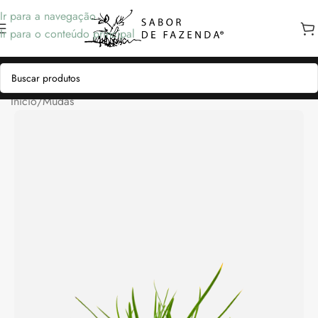
Ir para a navegação
Ir para o conteúdo principal
Início
/
Mudas