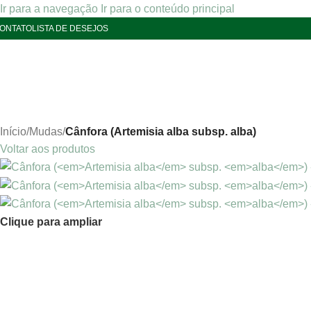
Ir para a navegação
Ir para o conteúdo principal
ONTATO
LISTA DE DESEJOS
Início
/
Mudas
/
Cânfora (Artemisia alba subsp. alba)
Voltar aos produtos
Clique para ampliar