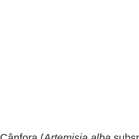
Cânfora (
Artemisia alba
subs