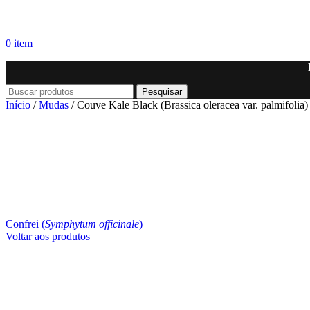
0
item
Pesquisar
Início
/
Mudas
/
Couve Kale Black (Brassica oleracea var. palmifolia)
Confrei (
Symphytum officinale
)
Voltar aos produtos