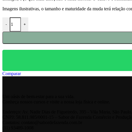
Imagens ilustrativas, o tamanho e maturidade da muda terá relação c
Couve Kale Black (Brassica oleracea var. palmifolia) quantidade
-
+
Comparar
Um oásis de bem-estar para a sua vida.
Conheça nossos cursos e visite a nossa loja física e online.
Endereço: Av. Nadir Dias de Figueiredo, 395 - Vila Maria, São Paul
CNPJ: 58.811.985/0001-15 – Sabor de Fazenda Comércio e Produçã
Contatos: contato@sabordefazenda.com.br
(11) 93489-1008