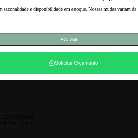
om sazonalidade e disponibilidade em estoque. Nossas mudas variam de 
Adicionar
Solicitar Orçamento
o. CEP: 02110-000
o de Mudas Ltda.