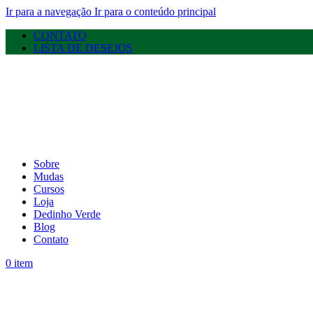
Ir para a navegação
Ir para o conteúdo principal
CONTATO
LISTA DE DESEJOS
Sobre
Mudas
Cursos
Loja
Dedinho Verde
Blog
Contato
0
item