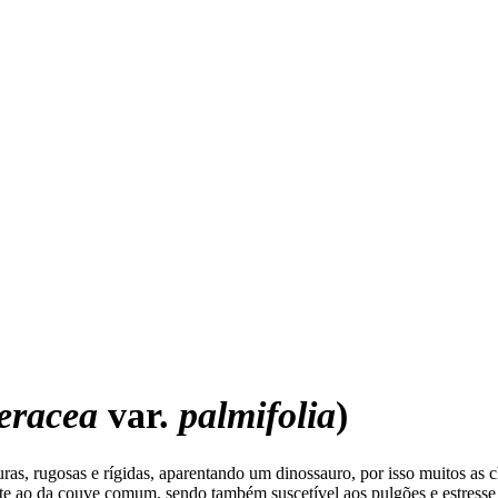
leracea
var.
palmifolia
)
as, rugosas e rígidas, aparentando um dinossauro, por isso muitos as
te ao da couve comum, sendo também suscetível aos pulgões e estresse 