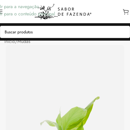
Ir para a navegação
Ir para o conteúdo principal
Início
/
Mudas