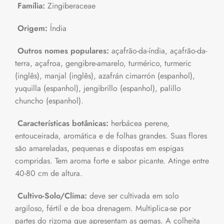
Família:
Zingiberaceae
Origem:
Índia
Outros nomes populares:
açafrão-da-índia, açafrão-da-
terra, açafroa, gengibre-amarelo, turmérico, turmeric
(inglês), manjal (inglês), azafrán cimarrón (espanhol),
yuquilla (espanhol), jengibrillo (espanhol), palillo
chuncho (espanhol).
Características botânicas:
herbácea perene,
entouceirada, aromática e de folhas grandes. Suas flores
são amareladas, pequenas e dispostas em espigas
compridas. Tem aroma forte e sabor picante. Atinge entre
40-80 cm de altura.
Cultivo-Solo/Clima:
deve ser cultivada em solo
argiloso, fértil e de boa drenagem. Multiplica-se por
partes do rizoma que apresentam as gemas. A colheita