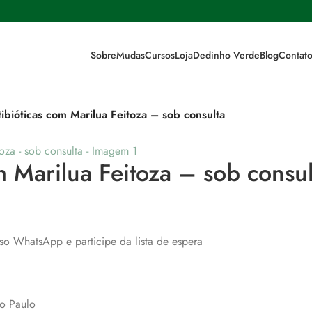
Sobre
Mudas
Cursos
Loja
Dedinho Verde
Blog
Contat
ibióticas com Marilua Feitoza – sob consulta
m Marilua Feitoza – sob consul
so WhatsApp e participe da lista de espera
ão Paulo