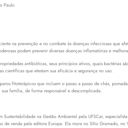
ão Paulo
ficiente na prevenção e no combate às doenças infecciosas que afet
 poderosas podem prevenir diversas doenças inflamatórias e melhor
opriedades antibióticas, seus princípios ativos, quais bactérias sã
s científicas que atestam sua eficácia e segurança no uso.
aros fitoterápicos que incluem o passo a passo de chás, pomadas e
da sua família, de forma responsável e descomplicada.
 em Sustentabilidade na Gestão Ambiental pela UFSCar, especialist
esso de venda pela editora Europa. Ela mora no Sítio Gramado, no V