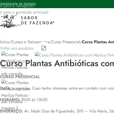
ONTATO
LISTA DE DESEJOS
Ir para a navegação
Ir para o conteúdo principal
Início
/
Cursos e Treinamentos
/
Curso Presencial
/
Curso Plantas Ant
Voltar aos produtos
Clique para ampliar
Curso Plantas Antibióticas co
CURSO PRESENCIAL
DATA:
a agendar. Caso tenha interesse, entre em contato com nos
HORÁRIO:
9h30 às 13h30
ENDEREÇO:
Av. Nadir Dias de Figueiredo, 395 – Vila Maria, S