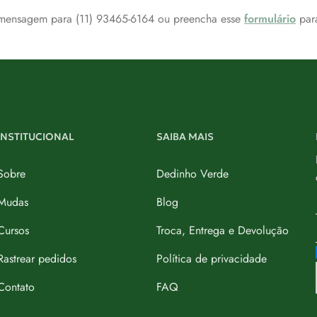
a mensagem para (11) 93465-6164 ou preencha esse
formulário
para
INSTITUCIONAL
SAIBA MAIS
Sobre
Dedinho Verde
Mudas
Blog
Cursos
Troca, Entrega e Devolução
Rastrear pedidos
Política de privacidade
Contato
FAQ