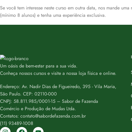
Se você tem interesse neste curso em outra data, nos mande um
(mínimo 8 alunos) e tenha uma experiência exclusiva.
Um oásis de bem-estar para a sua vida.
Conheça nossos cursos e visite a nossa loja física e online.
Endereço: Av. Nadir Dias de Figueiredo, 395 - Vila Maria,
São Paulo. CEP: 02110-000
CNPJ: 58.811.985/0001-15 – Sabor de Fazenda
Comércio e Produção de Mudas Ltda.
Contatos: contato@sabordefazenda.com.br
(11) 93489-1008