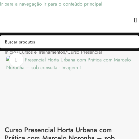
Ir para a navegação
Ir para o conteúdo principal
Início
/
Cursos e Treinamentos
/
Curso Presencial
Clique para ampliar
Curso Presencial Horta Urbana com
Prática com Marcelo Noronha – sob