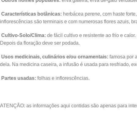
Outros nomes populares:
erva gateira, erva de-gato verdadeir
Características botânicas:
herbácea perene, com haste forte,
inflorescências são terminais e com numerosas flores azuis, br
Cultivo-Solo/Clima:
de fácil cultivo e resistente ao frio e c
Depois da floração deve ser podada.
Usos medicinais, culinários e/ou ornamentais:
famosa por a
dela. Na medicina caseira, a infusão é usada para resfriado, ex
Partes usadas:
folhas e inflorescências.
ATENÇÃO: as informações aqui contidas são apenas para intere