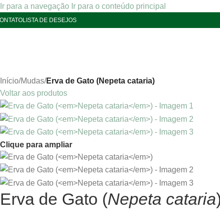
Ir para a navegação
Ir para o conteúdo principal
ONTATO
LISTA DE DESEJOS
Início
/
Mudas
/
Erva de Gato (Nepeta cataria)
Voltar aos produtos
Clique para ampliar
Erva de Gato (
Nepeta cataria