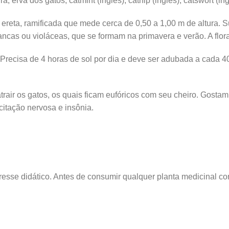
a, erva dos gatos, catmint (inglês), catnip (inglês), catswort (i
 ereta, ramificada que mede cerca de 0,50 a 1,00 m de altura. 
ancas ou violáceas, que se formam na primavera e verão. A flora
alor. Precisa de 4 horas de sol por dia e deve ser adubada a ca
trair os gatos, os quais ficam eufóricos com seu cheiro. Gosta
citação nervosa e insônia.
sse didático. Antes de consumir qualquer planta medicinal con