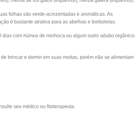
nglês), hierba de los gatos (espanhol), hierba gatera (espanhol).
Suas folhas são verde-acinzentadas e aromáticas. As
ção é bastante atrativa para as abelhas e borboletas.
da 40 dias com húmus de minhoca ou algum outro adubo orgânico.
m de brincar e dormir em suas moitas, porém não se alimentam
sulte seu médico ou fitoterapeuta.