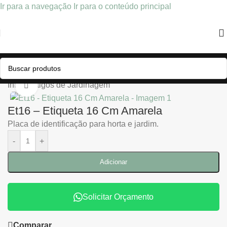
Ir para a navegação
Ir para o conteúdo principal
Início
/
Artigos de Jardinagem
Clique para ampliar
Et16 – Etiqueta 16 Cm Amarela
Placa de identificação para horta e jardim.
-
+
Adicionar
Solicitar Orçamento
Comparar