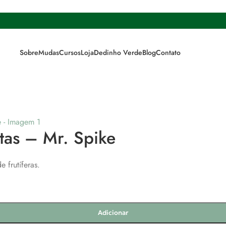
Sobre
Mudas
Cursos
Loja
Dedinho Verde
Blog
Contato
utas – Mr. Spike
 frutíferas.
Adicionar