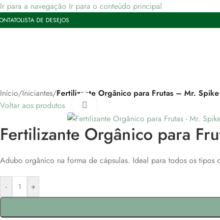
Ir para a navegação
Ir para o conteúdo principal
ONTATO
LISTA DE DESEJOS
Início
/
Iniciantes
/
Fertilizante Orgânico para Frutas – Mr. Spike
Voltar aos produtos
Clique para ampliar
Fertilizante Orgânico para Fr
Adubo orgânico na forma de cápsulas. Ideal para todos os tipos de
-
+