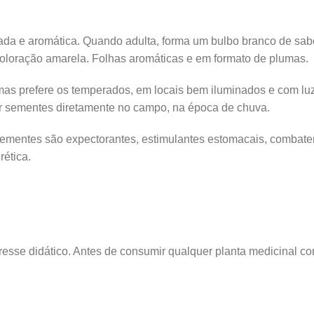
rada e aromática. Quando adulta, forma um bulbo branco de sab
coloração amarela. Folhas aromáticas e em formato de plumas.
s prefere os temperados, em locais bem iluminados e com luz s
or sementes diretamente no campo, na época de chuva.
sementes são expectorantes, estimulantes estomacais, combatem
rética.
sse didático. Antes de consumir qualquer planta medicinal con