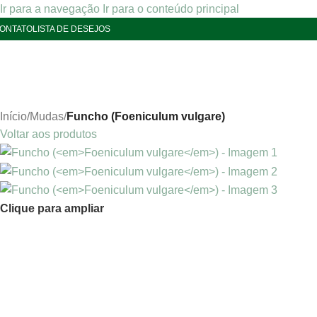
Ir para a navegação
Ir para o conteúdo principal
ONTATO
LISTA DE DESEJOS
Início
/
Mudas
/
Funcho (Foeniculum vulgare)
Voltar aos produtos
Clique para ampliar