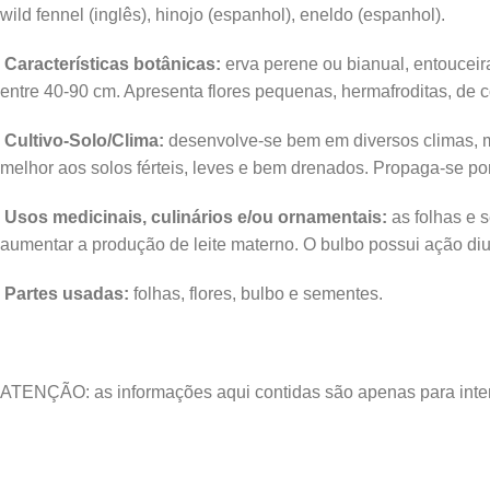
wild fennel (inglês), hinojo (espanhol), eneldo (espanhol).
Características botânicas:
erva perene ou bianual, entoucei
entre 40-90 cm. Apresenta flores pequenas, hermafroditas, de 
Cultivo-Solo/Clima:
desenvolve-se bem em diversos climas, ma
melhor aos solos férteis, leves e bem drenados. Propaga-se p
Usos medicinais, culinários e/ou ornamentais:
as folhas e 
aumentar a produção de leite materno. O bulbo possui ação diu
Partes usadas:
folhas, flores, bulbo e sementes.
ATENÇÃO: as informações aqui contidas são apenas para intere