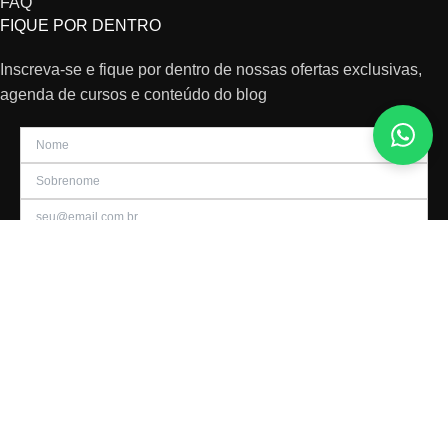
FAQ
FIQUE POR DENTRO
Inscreva-se e fique por dentro de nossas ofertas exclusivas,
agenda de cursos e conteúdo do blog
Aceito receber promoção por e-mail
Increver-se
© 2026 Todos os direitos reservados
Design by
POLÍTICA DE PRIVACIDADE
TROCA, ENTREGA E DEVOLUÇÃO
FAQS
CONTATO