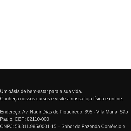
Um oásis de bem-estar para a sua vida.
Conheça nossos cursos e visite a nossa loja física e online.
Endereço: Av. Nadir Dias de Figueiredo, 395 - Vila Maria, São
Paulo. CEP: 02110-000
CNPJ: 58.811.985/0001-15 – Sabor de Fazenda Comércio e