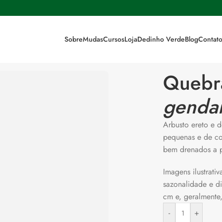
Sobre
Mudas
Cursos
Loja
Dedinho Verde
Blog
Contat
Quebr
genda
Arbusto ereto e d
pequenas e de cor
bem drenados a p
Imagens ilustrat
sazonalidade e d
cm e, geralmente
-
+