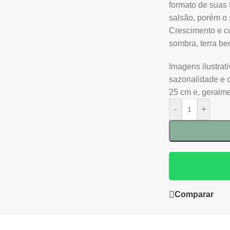
formato de suas 
salsão, porém o
Crescimento e cu
sombra, terra b
Imagens ilustrat
sazonalidade e 
25 cm e, geralme
-
+
Comparar