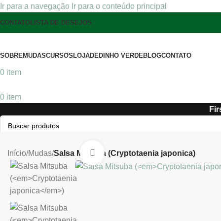
Ir para a navegação
Ir para o conteúdo principal
CONTATO
LISTA DE DESEJOS
SOBRE
MUDAS
CURSOS
LOJA
DEDINHO VERDE
BLOG
CONTATO
0
item
0
item
Fir
Pesquisar
Clique para ampliar
Início
/
Mudas
/
Salsa Mitsuba (Cryptotaenia japonica)