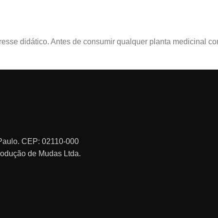
sse didático. Antes de consumir qualquer planta medicinal con
o Paulo. CEP: 02110-000
rodução de Mudas Ltda.