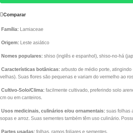
Comparar
Família:
Lamiaceae
Origem:
Leste asiático
Nomes populares:
shiso (inglês e espanhol), shiso-no-há (ja
Características botânicas:
arbusto de médio porte, atingindo
velhas). Suas flores são pequenas e variam do vermelho ao ro
Cultivo-Solo/Clima:
facilmente cultivado, preferindo solo a
cm ou em canteiros.
Usos medicinais, culinários e/ou ornamentais:
suas folhas 
sopas e arroz. Suas sementes também têm uso culinário. Possui
Partes usadas:
folhas, ramos foliares e sementes.