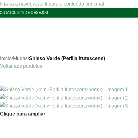
Ir para a navegação
Ir para o conteúdo principal
ONTATO
LISTA DE DESEJOS
Início
/
Mudas
/
Shisso Verde (Perilla frutescens)
Voltar aos produtos
Clique para ampliar