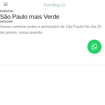
EVENTOS
São Paulo mais Verde
20/01/2025
Vamos celebrar juntos o aniversário de São Paulo! No dia 25
de janeiro, nossa querida
SUSTENTABILIDADE
Limpeza Natural da Casa
O estilo de vida mais natural vai além das escolhas que
fazemos apenas para nosso corpo, ele engloba escolhas que