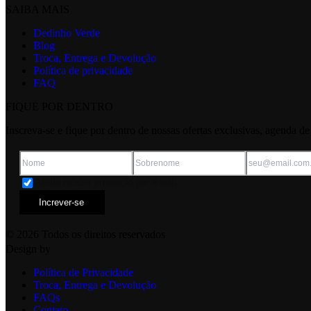
SAIBA MAIS
Dedinho Verde
Blog
Troca, Entrega e Devolução
Política de privacidade
FAQ
FIQUE POR DENTRO
Inscreva-se e fique por dentro de nossas ofertas exclusivas, agenda d
Aceito receber promoção por e-mail
Increver-se
© 2026 Todos os direitos reservados
Design by
Política de Privacidade
Troca, Entrega e Devolução
FAQs
Contato