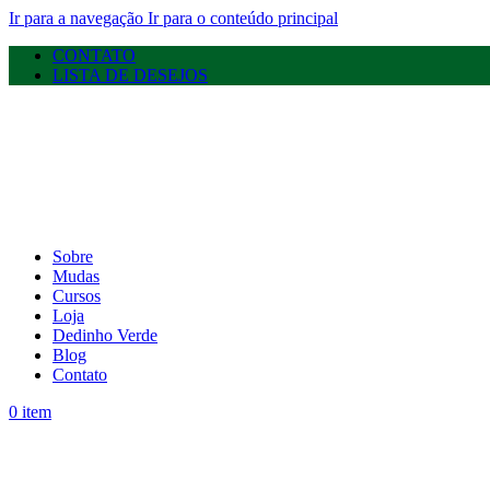
Ir para a navegação
Ir para o conteúdo principal
CONTATO
LISTA DE DESEJOS
Sobre
Mudas
Cursos
Loja
Dedinho Verde
Blog
Contato
0
item