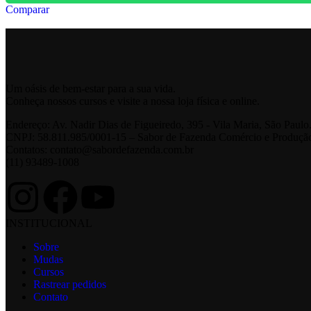
Comparar
Um oásis de bem-estar para a sua vida.
Conheça nossos cursos e visite a nossa loja física e online.
Endereço: Av. Nadir Dias de Figueiredo, 395 - Vila Maria, São Paul
CNPJ: 58.811.985/0001-15 – Sabor de Fazenda Comércio e Produçã
Contatos: contato@sabordefazenda.com.br
(11) 93489-1008
INSTITUCIONAL
Sobre
Mudas
Cursos
Rastrear pedidos
Contato