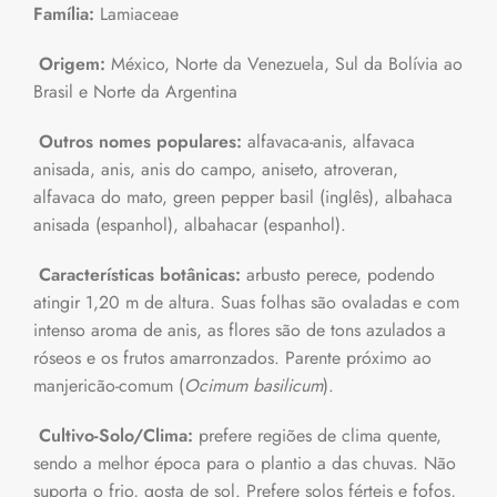
Família:
Lamiaceae
Origem:
México, Norte da Venezuela, Sul da Bolívia ao
Brasil e Norte da Argentina
Outros nomes populares:
alfavaca-anis, alfavaca
anisada, anis, anis do campo, aniseto, atroveran,
alfavaca do mato, green pepper basil (inglês), albahaca
anisada (espanhol), albahacar (espanhol).
Características botânicas:
arbusto perece, podendo
atingir 1,20 m de altura. Suas folhas são ovaladas e com
intenso aroma de anis, as flores são de tons azulados a
róseos e os frutos amarronzados. Parente próximo ao
manjericão-comum (
Ocimum basilicum
).
Cultivo-Solo/Clima:
prefere regiões de clima quente,
sendo a melhor época para o plantio a das chuvas. Não
suporta o frio, gosta de sol. Prefere solos férteis e fofos,