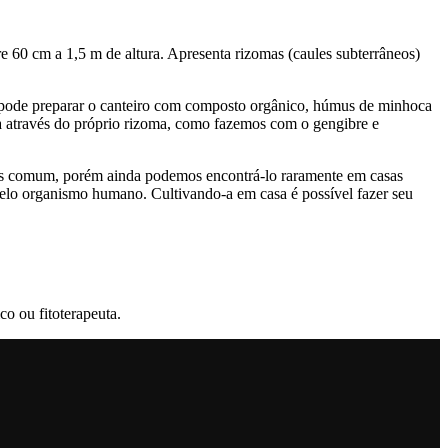
re 60 cm a 1,5 m de altura. Apresenta rizomas (caules subterrâneos)
so pode preparar o canteiro com composto orgânico, húmus de minhoca
ta através do próprio rizoma, como fazemos com o gengibre e
nos comum, porém ainda podemos encontrá-lo raramente em casas
elo organismo humano. Cultivando-a em casa é possível fazer seu
o ou fitoterapeuta.