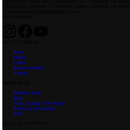
Endereço: Av. Nadir Dias de Figueiredo, 395 - Vila Maria, São Paul
CNPJ: 58.811.985/0001-15 – Sabor de Fazenda Comércio e Produçã
Contatos: contato@sabordefazenda.com.br
(11) 93489-1008
INSTITUCIONAL
Sobre
Mudas
Cursos
Rastrear pedidos
Contato
SAIBA MAIS
Dedinho Verde
Blog
Troca, Entrega e Devolução
Política de privacidade
FAQ
FIQUE POR DENTRO