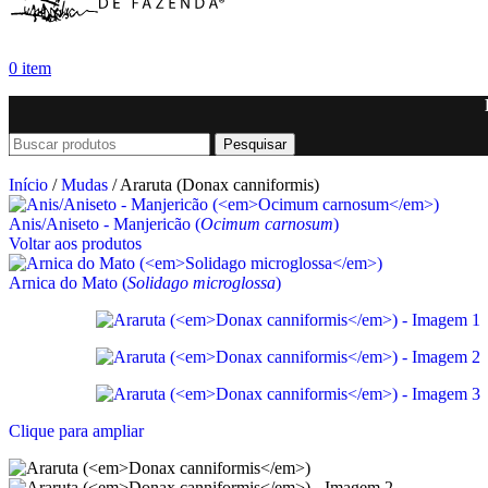
0
item
Pesquisar
Início
/
Mudas
/
Araruta (Donax canniformis)
Anis/Aniseto - Manjericão (
Ocimum carnosum
)
Voltar aos produtos
Arnica do Mato (
Solidago microglossa
)
Clique para ampliar