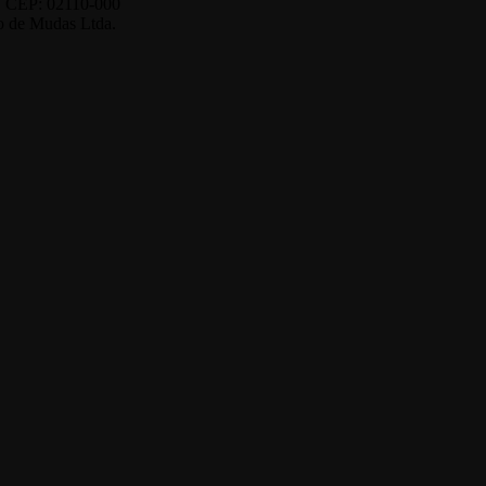
o. CEP: 02110-000
o de Mudas Ltda.