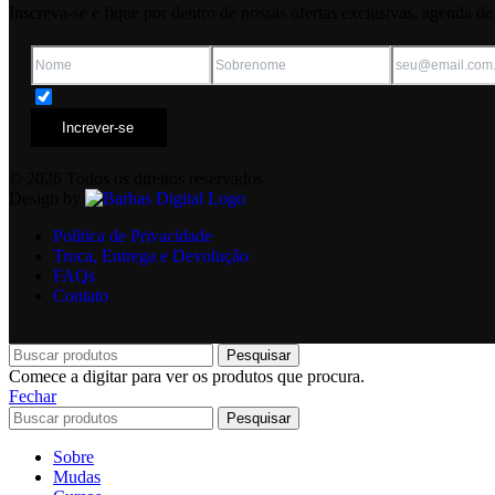
Inscreva-se e fique por dentro de nossas ofertas exclusivas, agenda d
Aceito receber promoção por e-mail
Increver-se
© 2026 Todos os direitos reservados
Design by
Política de Privacidade
Troca, Entrega e Devolução
FAQs
Contato
Pesquisar
Comece a digitar para ver os produtos que procura.
Fechar
Pesquisar
Sobre
Mudas