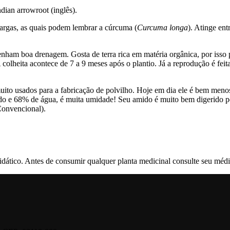
ndian arrowroot (inglês).
 largas, as quais podem lembrar a cúrcuma (
Curcuma longa
). Atinge ent
 tenham boa drenagem. Gosta de terra rica em matéria orgânica, por is
colheita acontece de 7 a 9 meses após o plantio. Já a reprodução é fei
uito usados para a fabricação de polvilho. Hoje em dia ele é bem me
mido e 68% de água, é muita umidade! Seu amido é muito bem digerido p
Convencional).
ático. Antes de consumir qualquer planta medicinal consulte seu médic