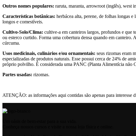
Outros nomes populares:
raruta, maranta, arrowroot (inglês), west i
Características botânicas:
herbácea alta, perene, de folhas longas e
longos e comestíveis.
Cultivo-Solo/Clima:
cultive-a em canteiros largos, profundos e que
ou esterco curtido. Forma uma cobertura densa quando em canteiro. A 
cúrcuma.
Usos medicinais, culinários e/ou ornamentais:
seus rizomas eram m
especializadas de produtos naturais. Esse possui cerca de 24% de a
próprio polvilho. É considerada uma PANC (Planta Alimentícia não 
Partes usadas:
rizomas.
ATENÇÃO: as informações aqui contidas são apenas para interesse did
Um oásis de bem-estar para a sua vida.
Conheça nossos cursos e visite a nossa loja física e online.