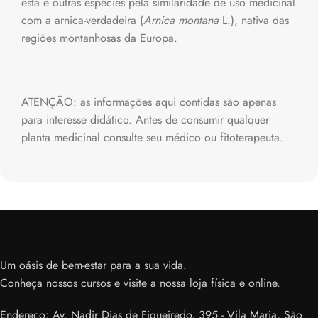
esta e outras espécies pela similaridade de uso medicinal
com a arnica-verdadeira (
Arnica montana
L.), nativa das
regiões montanhosas da Europa.
ATENÇÃO: as informações aqui contidas são apenas
para interesse didático. Antes de consumir qualquer
planta medicinal consulte seu médico ou fitoterapeuta.
Um oásis de bem-estar para a sua vida.
Conheça nossos cursos e visite a nossa loja física e online.
Endereço: Av. Nadir Dias de Figueiredo, 395 - Vila Maria, São