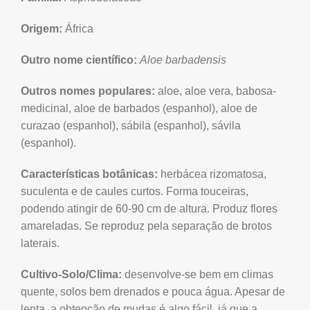
Origem:
África
Outro nome científico:
Aloe barbadensis
Outros nomes populares:
aloe, aloe vera, babosa-
medicinal, aloe de barbados (espanhol), aloe de
curazao (espanhol), sábila (espanhol), sávila
(espanhol).
Características botânicas:
herbácea rizomatosa,
suculenta e de caules curtos. Forma touceiras,
podendo atingir de 60-90 cm de altura. Produz flores
amareladas. Se reproduz pela separação de brotos
laterais.
Cultivo-Solo/Clima:
desenvolve-se bem em climas
quente, solos bem drenados e pouca água. Apesar de
lenta, a obtenção de mudas é algo fácil, já que a