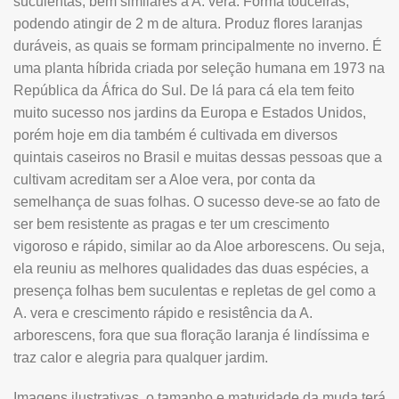
suculentas, bem similares à A. vera. Forma touceiras,
podendo atingir de 2 m de altura. Produz flores laranjas
duráveis, as quais se formam principalmente no inverno. É
uma planta híbrida criada por seleção humana em 1973 na
República da África do Sul. De lá para cá ela tem feito
muito sucesso nos jardins da Europa e Estados Unidos,
porém hoje em dia também é cultivada em diversos
quintais caseiros no Brasil e muitas dessas pessoas que a
cultivam acreditam ser a Aloe vera, por conta da
semelhança de suas folhas. O sucesso deve-se ao fato de
ser bem resistente as pragas e ter um crescimento
vigoroso e rápido, similar ao da Aloe arborescens. Ou seja,
ela reuniu as melhores qualidades das duas espécies, a
presença folhas bem suculentas e repletas de gel como a
A. vera e crescimento rápido e resistência da A.
arborescens, fora que sua floração laranja é lindíssima e
traz calor e alegria para qualquer jardim.
Imagens ilustrativas, o tamanho e maturidade da muda terá