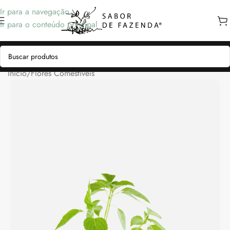
Ir para a navegação
Ir para o conteúdo principal
Início
/
Flores Comestíveis