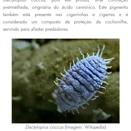
avermelhada, originária do ácido carmínico. Este pigmento
também está presente nas cigarrinhas e cigarras e é
considerado um composto de proteção da cochonilha,
servindo para afastar predadores.
Dactylopius coccus
(Imagem: Wikipedia)