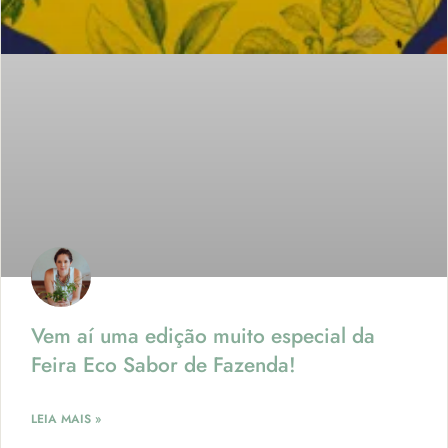
Vem aí uma edição muito especial da
Feira Eco Sabor de Fazenda!
LEIA MAIS »