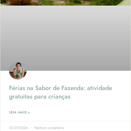
Férias na Sabor de Fazenda: atividade
gratuitas para crianças
LEIA MAIS »
15/07/2026
Nenhum comentário