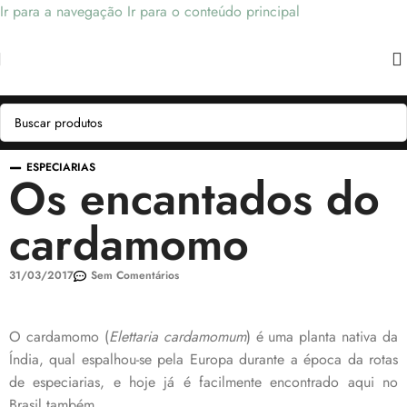
Ir para a navegação
Ir para o conteúdo principal
ESPECIARIAS
Os encantados do
cardamomo
31/03/2017
Sem Comentários
O cardamomo (
Elettaria cardamomum
) é uma planta nativa da
Índia, qual espalhou-se pela Europa durante a época da rotas
de especiarias, e hoje já é facilmente encontrado aqui no
Brasil também.