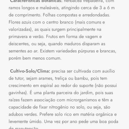
Características botânicas:
herbácea trepadeira, com
ramos longos e maleáveis, atingindo cerca de 3 a 6 m
de comprimento. Folhas compostas e arredondadas.
Flores azuis com o centro branco (mais comuns e
valorizadas), as quais surgem principalmente na
primavera e verão. Frutos em forma de vagem e
deiscentes, ou seja, quando maduros disparam as
sementes ao ar. Existem variedades púrpuras e brancas,
porém bem menos comum.
Cultivo-Solo/Clima:
precisa ser cultivada com auxílio
de tutor, sejam arames, treliça ou bambu, pois tem
crescimento em espiral ao redor do suporte (não possui
gavinhas). É uma planta parceira do jardim, pois suas
raízes fazem associação com microrganismos e têm a
capacidade de fixar nitrogênio no solo, ou seja, são
adubos verdes. Prefere solo rico em matéria orgânica e
levemente úmido. Uma vez por ano pede uma boa poda
de manutenção.