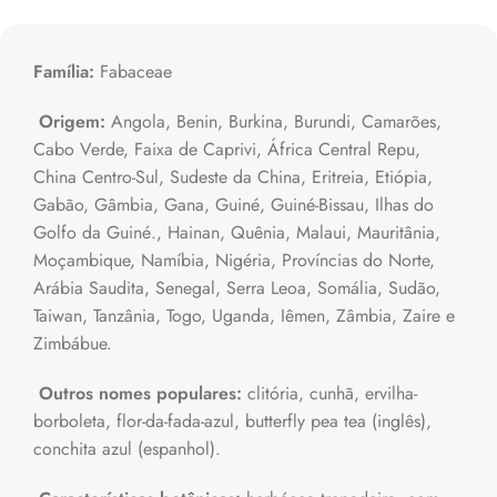
Família:
Fabaceae
Origem:
Angola, Benin, Burkina, Burundi, Camarões,
Cabo Verde, Faixa de Caprivi, África Central Repu,
China Centro-Sul, Sudeste da China, Eritreia, Etiópia,
Gabão, Gâmbia, Gana, Guiné, Guiné-Bissau, Ilhas do
Golfo da Guiné., Hainan, Quênia, Malaui, Mauritânia,
Moçambique, Namíbia, Nigéria, Províncias do Norte,
Arábia Saudita, Senegal, Serra Leoa, Somália, Sudão,
Taiwan, Tanzânia, Togo, Uganda, Iêmen, Zâmbia, Zaire e
Zimbábue.
Outros nomes populares:
clitória, cunhã, ervilha-
borboleta, flor-da-fada-azul, butterfly pea tea (inglês),
conchita azul (espanhol).