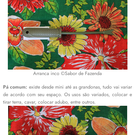
Arranca inco ©Sabor de Fazenda
Pá comum:
existe desde mini até as grandonas, tudo vai variar
de acordo com seu espaço. Os usos são variados, colocar e
tirar terra, cavar, colocar adubo, entre outros.