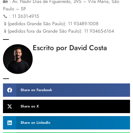
🏡 : Av. Nadir Dias de Figueiredo, 395 – Vila Maria, São
Paulo – SP
📞 : 11 2631-4915
📱(pedidos Grande São Paulo): 11 93489-1008
📱(pedidos fora da Grande São Paulo): 11 93465-6164
Escrito por David Costa
Share on Facebook
Share on X
Share on LinkedIn