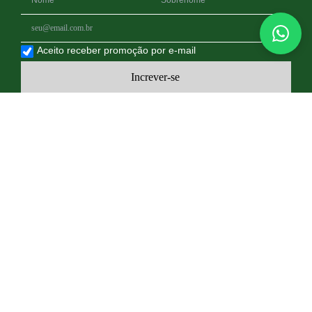
Aceito receber promoção por e-mail
Increver-se
Política de Privacidade
Troca, Entrega e Devolução
FAQs
Contato
© 2026 Todos os direitos
Design by
reservados