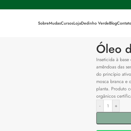
Sobre
Mudas
Cursos
Loja
Dedinho Verde
Blog
Contat
Óleo 
Inseticida à bas
amêndoas das sem
do princípio ativ
mosca branca e ou
planta. Produto c
orgânicos certifi
-
+