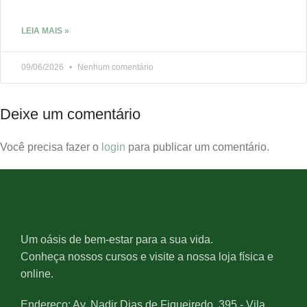
LEIA MAIS »
09/06/2026
Nenhum comentário
Deixe um comentário
Você precisa fazer o
login
para publicar um comentário.
Um oásis de bem-estar para a sua vida.
Conheça nossos cursos e visite a nossa loja física e
online.
Endereço: Av. Nadir Dias de Figueiredo, 395 - Vila