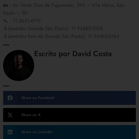
🏡 : Av. Nadir Dias de Figueiredo, 395 – Vila Maria, São
Paulo – SP
📞 : 11 2631-4915
📱(pedidos Grande São Paulo): 11 93489-1008
📱(pedidos fora da Grande São Paulo): 11 93465-6164
Escrito por David Costa
Share on Facebook
Share on X
Share on LinkedIn