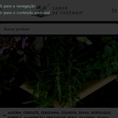
Ir para a navegação
Ir para o conteúdo principal
ALECRIM
,
CEBOLETE
,
CEBOLINHA
,
COLHEITA
,
ERVAS
,
HORTALIÇAS
,
HORTELÃ
,
MANJERICÃO
,
ORGÂNICOS
,
PODA
,
SALSINHA
,
SÁLVIA