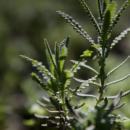
os dois últimos nós dos ramos mais longos. Ao cortarmos as
pontas dos brotos, a planta se desenvolverá mais
frondosamente, porque a energia será direcionada para os
brotos laterais que estão na parte inferior do talo, ou seja, este
tipo de poda propicia uma planta mais cheia e sem talos muito
longos que enverguem com o tempo.
O manjericão..
.conforme a planta for crescendo,
devemos remover os dois pares de folhas da extremidade
superior de cada ramo. Na base de cada folha exitem duas
pequenas folhas que crescem para fora do caule, corte logo
acima (tomando cuidado para não danificá-las). Se retirarmos
estas folhas miúdas, acabaremos enfraquecendo nosso
manjericão.
Cebolinha e cebolete, um caso a parte…
Estas ervas preferem serem colhidas com a mão, o uso de
tesoura ou faca faz com que a planta rebrote mais fraca.