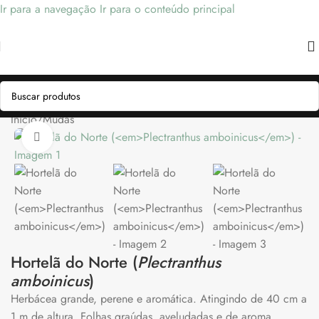
Ir para a navegação
Ir para o conteúdo principal
Início
/
Mudas
Clique para ampliar
Hortelã do Norte (
Plectranthus
amboinicus
)
Herbácea grande, perene e aromática. Atingindo de 40 cm a
1 m de altura. Folhas graúdas, aveludadas e de aroma