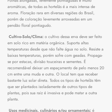
Folhas alongadas, levemente pontiagudas e muito
aromáticas, de todas as hortelãs é a mais intensa de
aroma. Floração rara em diversas regiões do Brasil,
porém de coloração levemente arroxeadas em um
pendão floral pontiagudo.
Cultivo-Solo/Clima:
o cultivo dessa erva deve ser feito
em solo rico em matéria orgânica. Suporta altas
temperaturas desde que não falte água no solo. Resiste a
baixas temperaturas, porém sofre com geadas. Propaga-
se por estacas, divisão touceiras e sementes. É
recomendável deixar um espaçamento de pelo menos 20
cm entre uma muda e outra. O local tem que receber
bastante luz solar direta. Todos os tipos de hortelãs têm
que ser plantados isoladamente de outros tipos de
plantas, pois sua raiz é invasiva e pode matar a outra
planta.
Usos medicinais, culinários e/ou ornamentais:
é