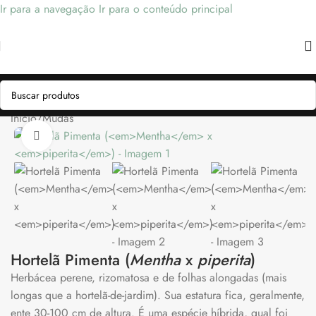
Ir para a navegação
Ir para o conteúdo principal
Início
/
Mudas
Clique para ampliar
Hortelã Pimenta (
Mentha
x
piperita
)
Herbácea perene, rizomatosa e de folhas alongadas (mais
longas que a hortelã-de-jardim). Sua estatura fica, geralmente,
ente 30-100 cm de altura. É uma espécie híbrida, qual foi