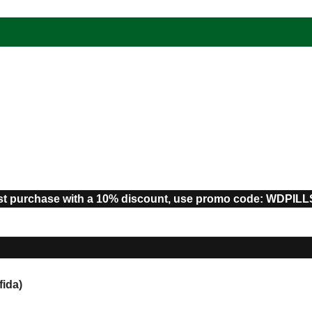
st purchase with a 10% discount, use promo code: WDPIL
fida)