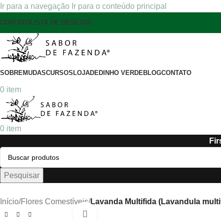
Ir para a navegação
Ir para o conteúdo principal
CONTATO
LISTA DE DESEJOS
SOBRE
MUDAS
CURSOS
LOJA
DEDINHO VERDE
BLOG
CONTATO
0
item
0
item
Fir
Pesquisar
Início
/
Flores Comestíveis
/
Lavanda Multifida (Lavandula multi
Clique para ampliar