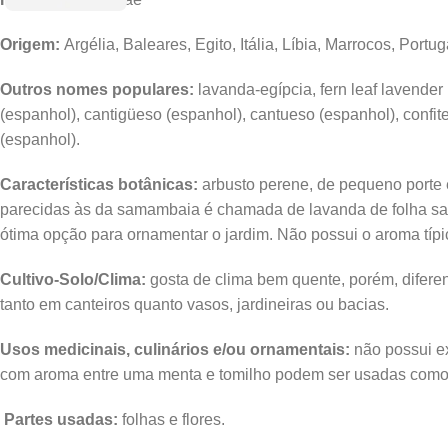
Origem:
Argélia, Baleares, Egito, Itália, Líbia, Marrocos, Port
Outros nomes populares:
lavanda-egípcia, fern leaf lavender
(espanhol), cantigüeso (espanhol), cantueso (espanhol), confit
(espanhol).
Características botânicas:
arbusto perene, de pequeno porte 
parecidas às da samambaia é chamada de lavanda de folha sama
ótima opção para ornamentar o jardim. Não possui o aroma típi
Cultivo-Solo/Clima:
gosta de clima bem quente, porém, difer
tanto em canteiros quanto vasos, jardineiras ou bacias.
Usos medicinais, culinários e/ou ornamentais:
não possui ex
com aroma entre uma menta e tomilho podem ser usadas como
Partes usadas:
folhas e flores.