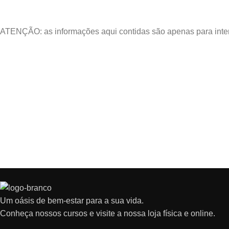
ATENÇÃO: as informações aqui contidas são apenas para intere
Um oásis de bem-estar para a sua vida.
Conheça nossos cursos e visite a nossa loja física e online.