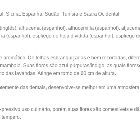
ugal, Sicilia, Espanha, Sudão, Tunísia e Saara Ocidental
 (inglês), alhucema (espanhol), alhucemilla (espanhol), aljucem
era (espanhol), espliego de hoja dividida (espanhol), espliego
e aromático. De folhas esbranquiçadas e bem recortadas, dife
mbaia. Suas flores são azul-púrpuras/índigo, as quais flores
co das lavandas. Atinge em torno de 60 cm de altura.
entemente das demais, desenvolve-se melhor em uma atmosfera
pressivo uso culinário, porém suas flores são comestíveis e dã
 tempero.