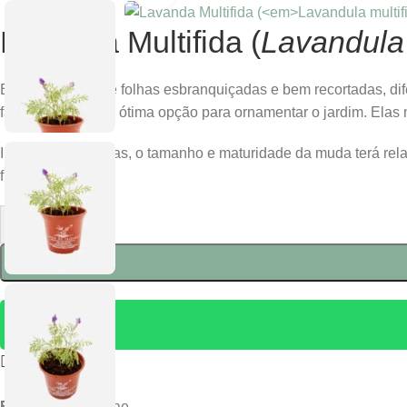
Lavanda Multifida (
Lavandula 
Erva aromática de folhas esbranquiçadas e bem recortadas, dif
fazendo dela uma ótima opção para ornamentar o jardim. Elas 
Imagens ilustrativas, o tamanho e maturidade da muda terá re
floração.
-
+
Comparar
Família:
Lamiaceae