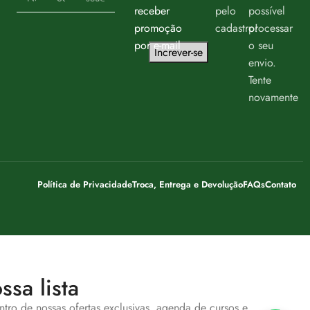
receber
pelo
possível
promoção
cadastro!
processar
por e-mail
o seu
Increver-se
envio.
Tente
novamente
Política de Privacidade
Troca, Entrega e Devolução
FAQs
Contato
ssa lista
entro de nossas ofertas exclusivas, agenda de cursos e