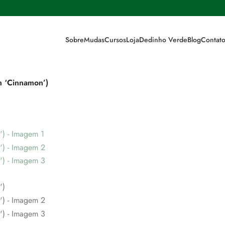
Sobre
Mudas
Cursos
Loja
Dedinho Verde
Blog
Contat
m ‘Cinnamon’)