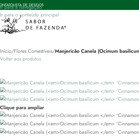
ONTATO
LISTA DE DESEJOS
Ir para a navegação
Ir para o conteúdo principal
Início
/
Flores Comestíveis
/
Manjericão Canela (Ocimum basilicu
Voltar aos produtos
Clique para ampliar