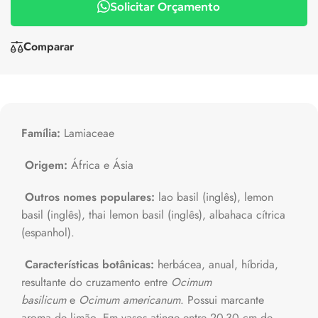
Solicitar Orçamento
Comparar
Família:
Lamiaceae
Origem:
África e Ásia
Outros nomes populares:
lao basil (inglês), lemon
basil (inglês), thai lemon basil (inglês), albahaca cítrica
(espanhol).
Características botânicas:
herbácea, anual, híbrida,
resultante do cruzamento entre
Ocimum
basilicum
e
Ocimum americanum
. Possui marcante
aroma de limão. Em vasos atinge entre 20-30 cm de