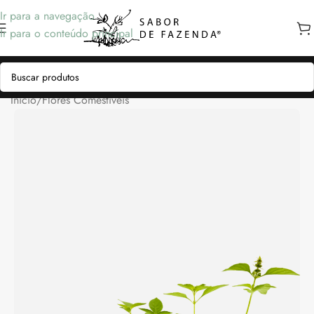
Ir para a navegação
Ir para o conteúdo principal
Início
/
Flores Comestíveis