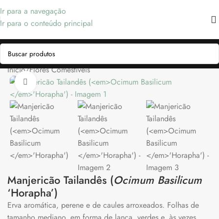
Ir para a navegação
Ir para o conteúdo principal
Início
/
Flores Comestíveis
Clique para ampliar
Manjericão Tailandês (
Ocimum Basilicum
‘Horapha’)
Erva aromática, perene e de caules arroxeados. Folhas de
tamanho mediano, em forma de lança, verdes e, às vezes,