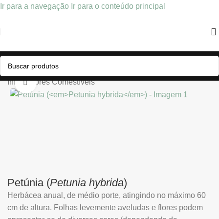
Ir para a navegação
Ir para o conteúdo principal
Início
/
Flores Comestíveis
Clique para ampliar
Petúnia (
Petunia hybrida
)
Herbácea anual, de médio porte, atingindo no máximo 60
cm de altura. Folhas levemente aveludas e flores podem