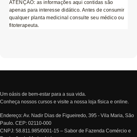
ATENÇÃO: as informações aqui contidas são
apenas para interesse didático. Antes de consumir
qualquer planta medicinal consulte seu médico ou
fitoterapeuta.
Um oásis de bem-estar para a sua vida.
Conheça nossos cursos e visite a nossa loja física e online.
Endereço: Av. Nadir Dias de Figueiredo, 395 - Vila Maria, São
Paulo. CEP: 02110-000
CNPJ: 58.811.985/0001-15 – Sabor de Fazenda Comércio e